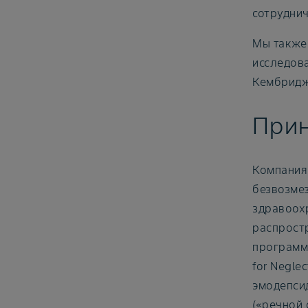
сотруднич
Мы также 
исследова
Кембридже
Прин
Компания
безвозме
здравоох
распростр
программы
for Neglec
эмодепсид
(«речной 