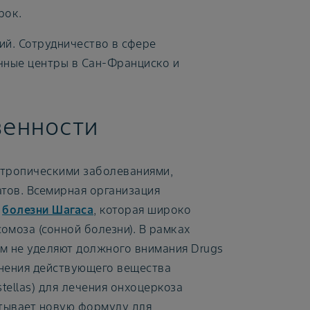
рок.
ий. Сотрудничество в сфере
чные центры в Сан-Франциско и
венности
 тропическими заболеваниями,
тов. Всемирная организация
я
болезни Шагаса
, которая широко
омоза (сонной болезни). В рамках
м не уделяют должного внимания Drugs
енения действующего вещества
ellas) для лечения онхоцеркоза
атывает новую формулу для