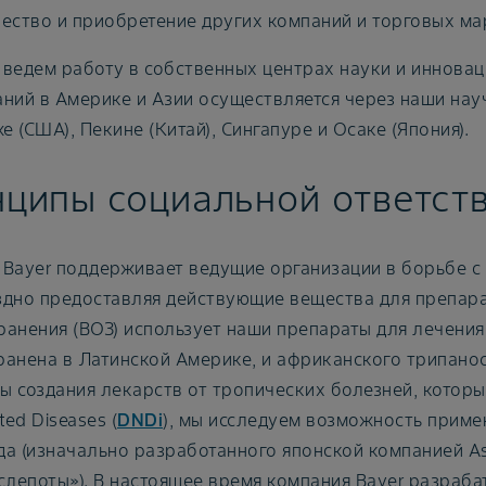
ество и приобретение других компаний и торговых ма
ведем работу в собственных центрах науки и инновац
ний в Америке и Азии осуществляется через наши нау
 (США), Пекине (Китай), Сингапуре и Осаке (Япония).
ципы социальной ответст
 Bayer поддерживает ведущие организации в борьбе с
здно предоставляя действующие вещества для препара
ранения (ВОЗ) использует наши препараты для лечени
анена в Латинской Америке, и африканского трипанос
 создания лекарств от тропических болезней, которы
ted Diseases (
DNDi
), мы исследуем возможность прим
а (изначально разработанного японской компанией Ast
слепоты»). В настоящее время компания Bayer разраб