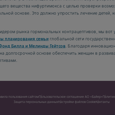
щего вещества нифуртимокса с целью проверки возмо
льной основе. Это должно упростить лечение детей,
лидером рынка гормональных контрацептивов, мы вот 
ы планирования семьи
глобальной сети государствен
Фонд Билла и Мелинды Гейтсов
. Благодаря инновацио
 на долгосрочной основе обеспечить женщин в разви
птивами.
авила пользования сайтом
Пользовательское соглашение АО «Байер»
Политик
Защита персональных данных
Настройки файлов Cookie
Контакты