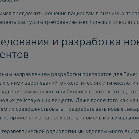
мся предложить решения пациентам в значимых терап
твовать растущим требованиям медицинских специалис
едования и разработка но
ентов
тным направлением разработки препаратов для Bayer 
ых с ними заболеваний, онкологических и гинекологи
над поиском молекул или биологических агентов, кот
 новых действующих веществ. Даже после того как на
ем их совершенствовать – разрабатывать новые лека
 по применению: так они смогут помочь максимальном
и терапевтической радиологии мы уделяем много вним