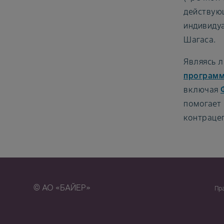
действую
индивидуа
Шагаса.
Являясь 
программ
включая
помогает
контраце
© АО «БАЙЕР»
Пр