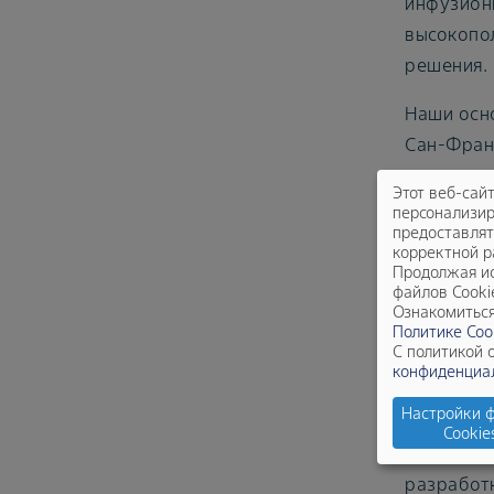
инфузионн
высокопо
решения.
Наши осно
Сан-Франц
Этот веб-сай
Инно
персонализир
предоставлят
выд
корректной р
Продолжая ис
файлов Cooki
Ознакомиться
Наши соб
Политике Coo
С политикой 
стратеги
конфиденциа
убеждены
Настройки 
новых под
Cookie
множеств
разработ