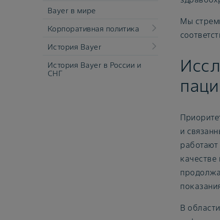
Bayer в мире
Мы стреми
Корпоративная политика
соответс
История Bayer
Иссл
История Bayer в России и
СНГ
паци
Приорите
и связанн
работают 
качестве
продолжа
показания
В област