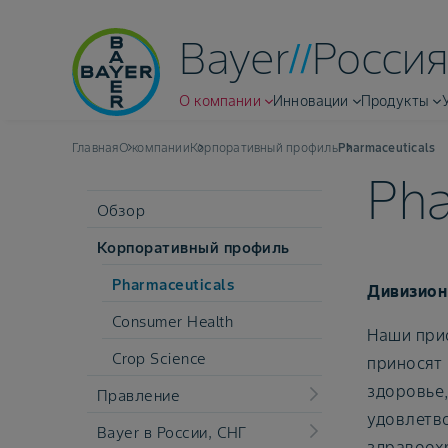
Bayer
Россия
О компании
Инновации
Продукты
Главная
О компании
Корпоративный профиль
Pharmaceuticals
Pha
Обзор
Корпоративный профиль
Pharmaceuticals
Дивизион 
Consumer Health
Наши при
Crop Science
приносят 
здоровье,
Правление
удовлетв
Bayer в России, СНГ
здравоох