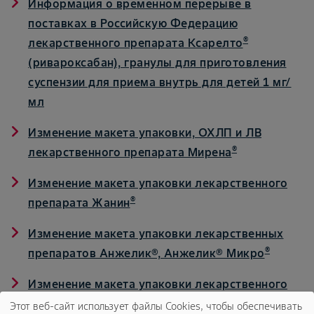
Информация о временном перерыве в
поставках в Российскую Федерацию
®
лекарственного препарата Ксарелто
(ривароксабан), гранулы для приготовления
суспензии для приема внутрь для детей 1 мг/
мл
Изменение макета упаковки, ОХЛП и ЛВ
®
лекарственного препарата Мирена
Изменение макета упаковки лекарственного
®
препарата Жанин
Изменение макета упаковки лекарственных
®
препаратов Анжелик®, Анжелик® Микро
Изменение макета упаковки лекарственного
®
препарата Джес
Этот веб-сайт использует файлы Cookies, чтобы обеспечивать