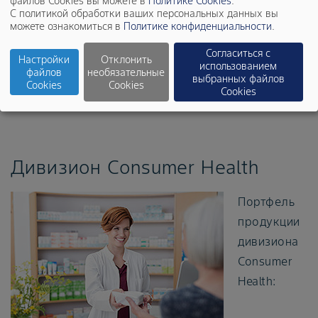
файлов Cookies вы можете в
Политике Cookies
.
Рентгеноконтрастные вещества и оборудование
С политикой обработки ваших персональных данных вы
можете ознакомиться в
Политике конфиденциальности
.
для диагностической визуализации с
контрастированием. Ознакомиться с полным
Согласиться с
Настройки
Отклонить
использованием
списком рецептурных препаратов дивизиона
файлов
необязательные
выбранных файлов
Cookies
Cookies
Pharmaceuticals можно в
каталоге
.
Cookies
Дивизион Consumer Health
Портфель
продукции
дивизиона
Consumer
Health: