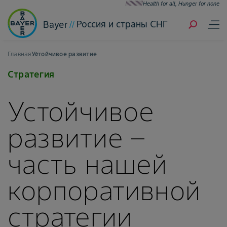
Health for all, Hunger for none
Россия и страны СНГ
Bayer
Главная
Устойчивое развитие
Стратегия
Устойчивое
развитие –
часть нашей
корпоративной
стратегии