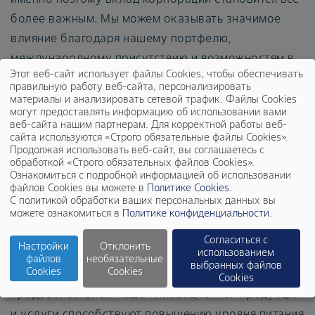
более важным. Мы можем оказывать значимое
влияние благодаря нашему портфелю,
международному присутствию и возможностям в
Этот веб-сайт использует файлы Cookies, чтобы обеспечивать
сфере инноваций. В этом контексте мы особенно
правильную работу веб-сайта, персонализировать
поддерживаем те Цели устойчивого развития, в
материалы и анализировать сетевой трафик. Файлы Cookies
могут предоставлять информацию об использовании вами
которых есть острая необходимость и в
веб-сайта нашим партнерам. Для корректной работы веб-
достижение которых мы можем внести
сайта используются «Строго обязательные файлы Cookies».
Продолжая использовать веб-сайт, вы соглашаетесь с
наибольший вклад посредством нашей
обработкой «Строго обязательных файлов Cookies».
предпринимательской деятельности и ее
Ознакомиться с подробной информацией об использовании
файлов Cookies вы можете в
Политике Cookies
.
непрерывной трансформации.
С политикой обработки ваших персональных данных вы
можете ознакомиться в
Политике конфиденциальности
.
Сельское хозяйство
Согласиться с
Настройки
Отклонить
использованием
файлов
необязательные
выбранных файлов
Cookies
Cookies
В области сельского хозяйства и обеспечения
Cookies
продовольствием наша инновационная продукция
и услуги способствуют повышению уровня питания