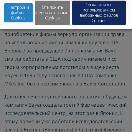
(Sterling Winthrop) в Северной Америке,
Согласиться с
Настройки
Отклонить
специализирующуюся на препаратах
использованием
файлов
необязательные
выбранных файлов
безрецептурного отпуска. Это один из ключевых
Cookies
Cookies
Cookies
моментов в истории компании, так как
приобретение фирмы вернуло организации права
на использование имени компании Bayer в США.
Впервые за предыдущие 75 лет компания Bayer
смогла работать в США под своим именем и со
своим корпоративным логотипом в виде креста
Bayer. В 1995 году основанная в США компания
Miles Inc. была переименована в Bayer Corporation.
Для обеспечения устойчивого развития в будущем
компания Bayer создала третий фармацевтический
исследовательский центр, на этот раз в Японии. К
этому времени уже работали исследовательский
центр в Европе (Вупперталь) и Северной Америке