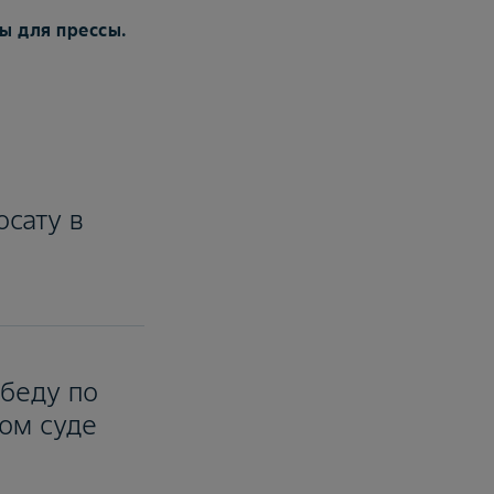
ы для прессы.
осату в
беду по
ом суде