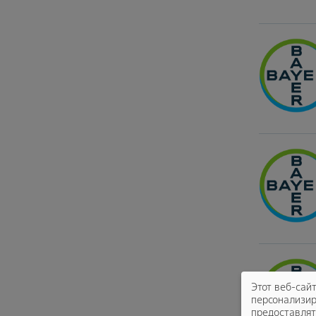
Этот веб-сай
персонализир
предоставлят