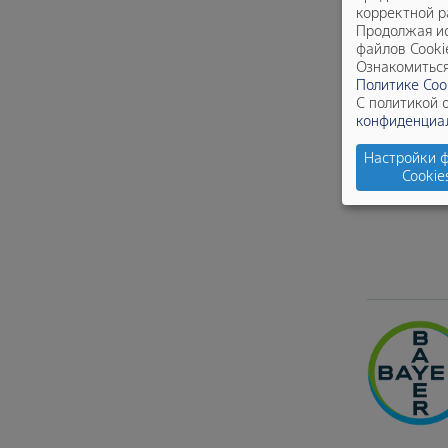
корректной р
Продолжая ис
файлов Cooki
Ознакомиться
Политике Coo
С политикой 
конфиденциа
Настройки 
Cookie