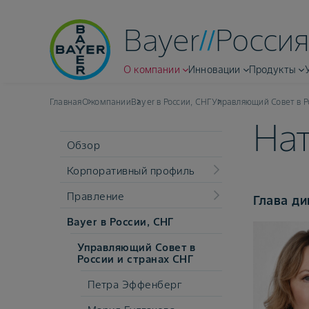
Bayer
Россия
О компании
Инновации
Продукты
Главная
О компании
Bayer в России, СНГ
Управляющий Совет в Р
На
Обзор
Корпоративный профиль
Правление
Глава ди
Bayer в России, СНГ
Управляющий Совет в
России и странах СНГ
Петра Эффенберг