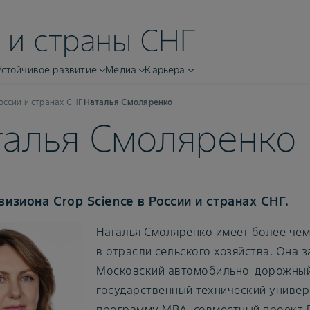
 и страны СНГ
Устойчивое развитие
Медиа
Карьера
оссии и странах СНГ
Наталья Смоляренко
талья Смоляренко
визиона Crop Science в России и странах СНГ.
Наталья Смоляренко имеет более чем
в отрасли сельского хозяйства. Она 
Московский автомобильно-дорожны
государственный технический универ
программу MBA, совместный проект 