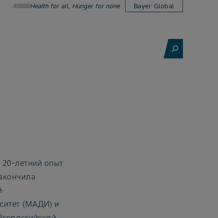
Health for all, Hunger for none
Bayer Global
 20-летний опыт
закончила
й
ситет (МАДИ) и
Всероссийской