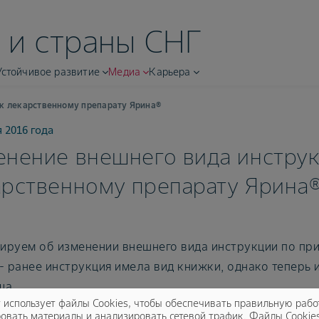
 и страны СНГ
Устойчивое развитие
Медиа
Карьера
к лекарственному препарату Ярина®
я 2016 года
нение внешнего вида инструк
арственному препарату Ярина
руем об изменении внешнего вида инструкции по пр
- ранее инструкция имела вид книжки, однако теперь 
ша.
т использует файлы Cookies, чтобы обеспечивать правильную рабо
овать материалы и анализировать сетевой трафик. Файлы Cookie
м ваше внимание, что на данный момент в обращении 