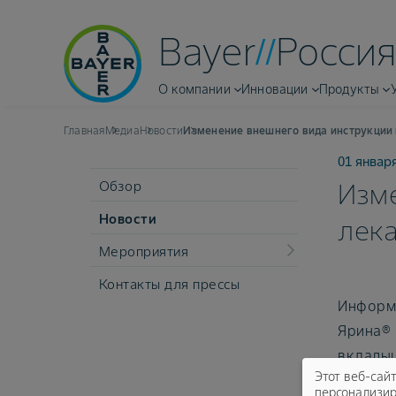
Bayer
Россия
О компании
Инновации
Продукты
Главная
Медиа
Новости
Изменение внешнего вида инструкции 
01 январ
Обзор
Изме
Новости
лек
Мероприятия
Контакты для прессы
Информи
Ярина® 
вклады
Этот веб-сай
персонализир
Обращае