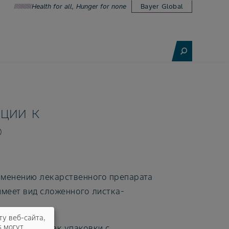
Health for all, Hunger for none
Bayer Global
ции к
®
именению лекарственного препарата
имеет вид сложенного листка-
ту веб-сайта,
s могут
находятся как упаковки с